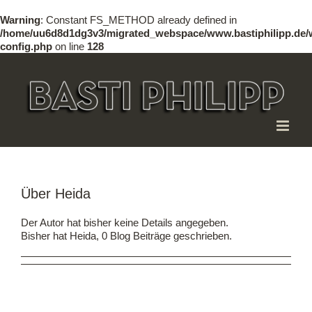
Warning
: Constant FS_METHOD already defined in
/home/uu6d8d1dg3v3/migrated_webspace/www.bastiphilipp.de/
config.php
on line
128
Zum
Inhalt
springen
Über
Heida
Der Autor hat bisher keine Details angegeben.
Bisher hat Heida, 0 Blog Beiträge geschrieben.